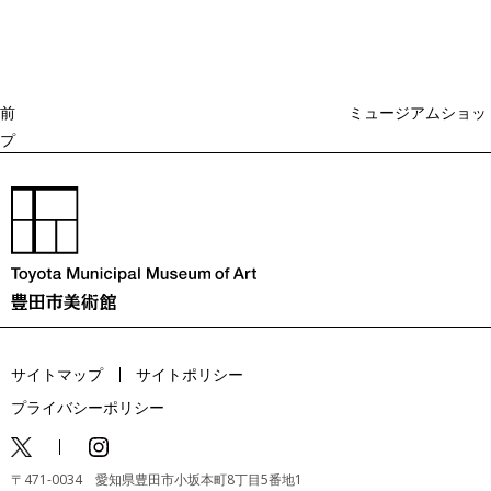
ナ
ビ
の
ゲ
投
ー
稿
シ
ョ
前
ミュージアムショッ
ン
プ
サイトマップ
サイトポリシー
プライバシーポリシー
〒471-0034 愛知県豊田市小坂本町8丁目5番地1