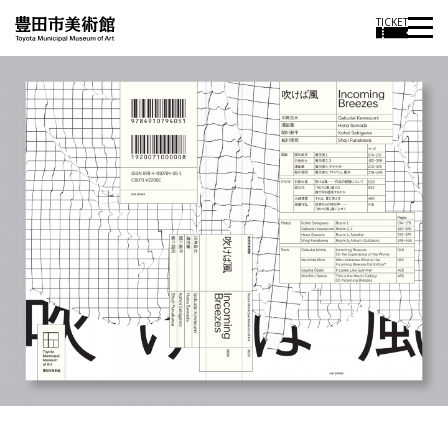
TICKET
投
過
稿
去