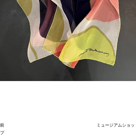
投
過
稿
去
ナ
ビ
の
ゲ
投
ー
稿
シ
ョ
前
ミュージアムショッ
ン
プ