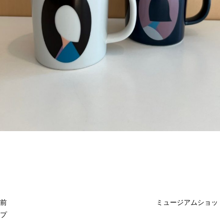
投
過
稿
去
ナ
ビ
の
ゲ
投
ー
稿
シ
ョ
前
ミュージアムショッ
ン
プ