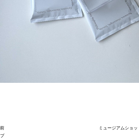
投
過
稿
去
ナ
ビ
の
ゲ
投
ー
稿
シ
ョ
前
ミュージアムショッ
ン
プ