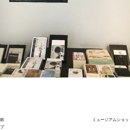
投
過
稿
去
ナ
ビ
の
ゲ
投
ー
稿
シ
ョ
前
ミュージアムショッ
ン
プ