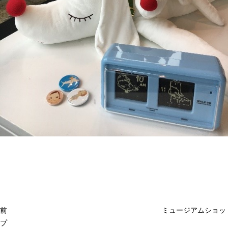
投
過
稿
去
ナ
ビ
の
ゲ
投
ー
稿
シ
ョ
前
ミュージアムショッ
ン
プ