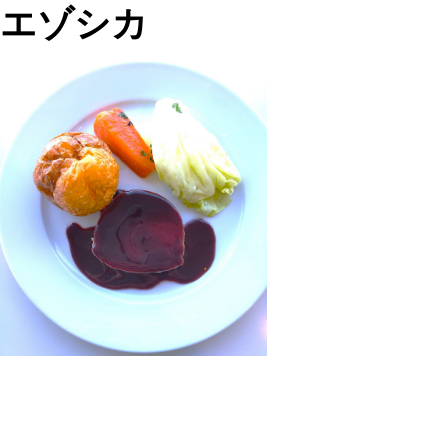
エゾシカ
投
過
稿
去
ナ
の
ビ