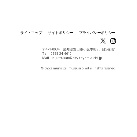
サイトマップ
サイトポリシー
プライバシーポリシー
〒471-0034 愛知県豊田市小坂本町8丁目5番地1
Tel 0565-34-6610
Mail bijutsukan@city.toyota.aichi.jp
©️Toyota municipal museum of art all rights reserved.