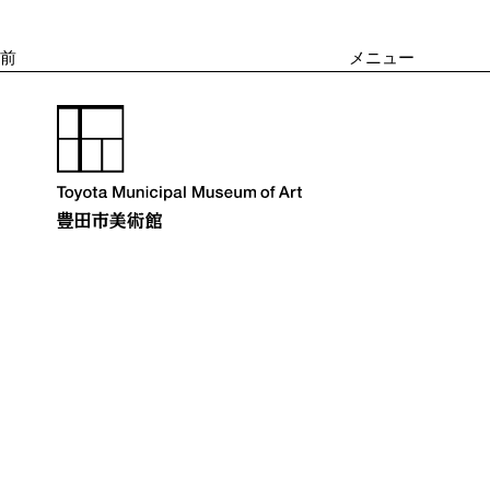
投
ゲ
ー
稿
シ
前
メニュー
ョ
ン