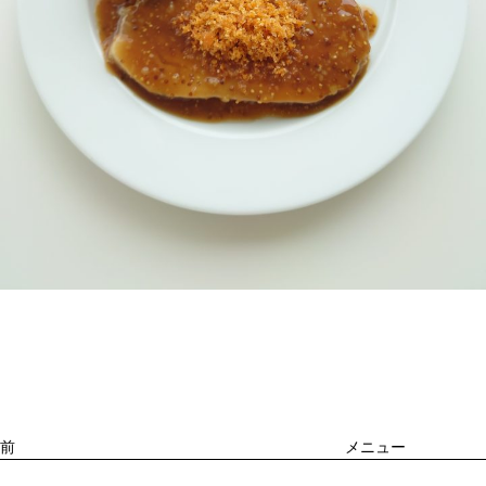
投
過
稿
去
ナ
ビ
の
ゲ
投
ー
稿
シ
ョ
前
メニュー
ン