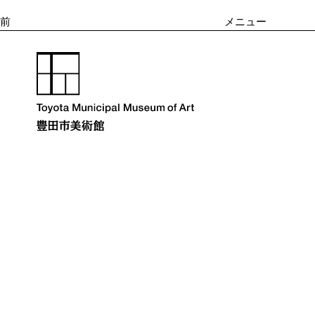
ー
稿
シ
前
メニュー
ョ
ン