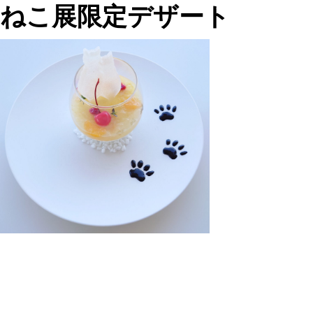
ねこ展限定デザート
投
過
稿
去
ナ
の
ビ
投
ゲ