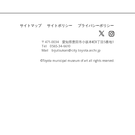
サイトマップ
サイトポリシー
プライバシーポリシー
〒471-0034 愛知県豊田市小坂本町8丁目5番地1
Tel 0565-34-6610
Mail bijutsukan@city.toyota.aichi.jp
©️Toyota municipal museum of art all rights reserved.