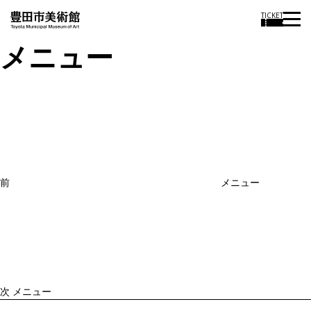
TICKET
メニュー
投
過
稿
去
ナ
ビ
の
ゲ
投
ー
稿
シ
ョ
前
メニュー
ン
次
の
投
稿
次
メニュー