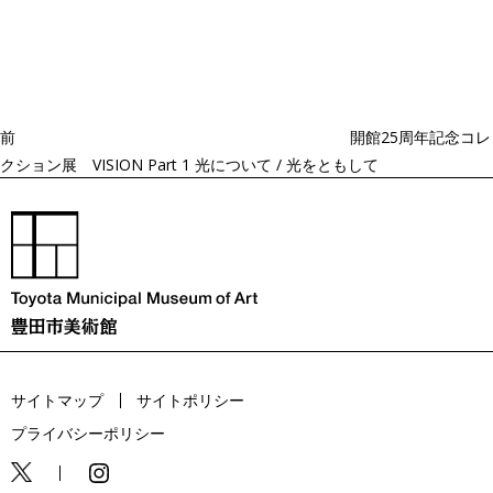
稿
去
ナ
ビ
の
ゲ
投
ー
稿
シ
ョ
前
開館25周年記念コレ
ン
クション展 VISION Part 1 光について / 光をともして
サイトマップ
サイトポリシー
プライバシーポリシー