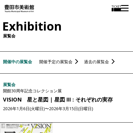
本
TICKET
文
Exhibition
に
ス
展覧会
キ
ッ
プ
開催中の展覧会
開催予定の展覧会
過去の展覧会
展覧会
開館30周年記念コレクション展
VISION 星と星図 | 星図 Ⅲ : それぞれの実存
2026年1月6日(火曜日)〜2026年3月15日(日曜日)