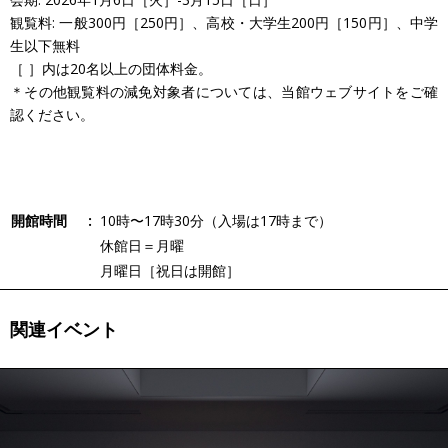
観覧料: 一般
300
円［
250
円］、高校・大学生
200
円［
150
円］、中学
生以下無料
［ ］内は
20
名以上の団体料金。
＊その他観覧料の減免対象者については、当館ウェブサイトをご確
認ください。
開館時間
10時〜17時30分（入場は17時まで）
休館日＝月曜
月曜日［祝日は開館］
関連イベント