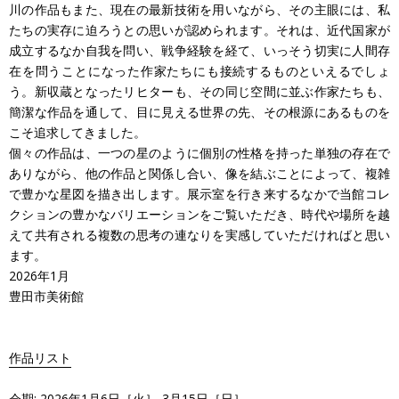
川の作品もまた、現在の最新技術を用いながら、その主眼には、私
たちの実存に迫ろうとの思いが認められます。それは、近代国家が
成立するなか自我を問い、戦争経験を経て、いっそう切実に人間存
在を問うことになった作家たちにも接続するものといえるでしょ
う。新収蔵となったリヒターも、その同じ空間に並ぶ作家たちも、
簡潔な作品を通して、目に見える世界の先、その根源にあるものを
こそ追求してきました。
個々の作品は、一つの星のように個別の性格を持った単独の存在で
ありながら、他の作品と関係し合い、像を結ぶことによって、複雑
で豊かな星図を描き出します。展示室を行き来するなかで当館コレ
クションの豊かなバリエーションをご覧いただき、時代や場所を越
えて共有される複数の思考の連なりを実感していただければと思い
ます。
2026年1月
豊田市美術館
作品リスト
会期: 2026年1月6日［火］-3月15日［日］