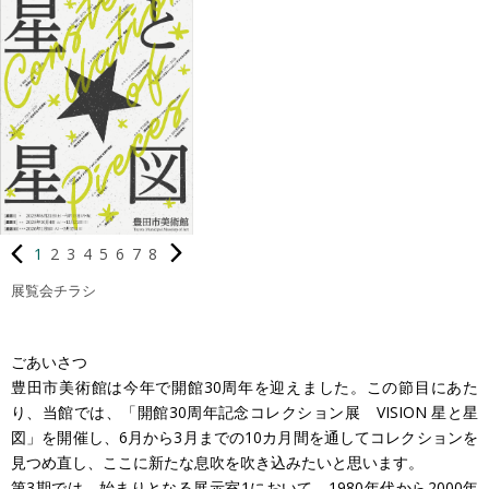
1
2
3
4
5
6
7
8
展覧会チラシ
ごあいさつ
豊田市美術館は今年で開館30周年を迎えました。この節目にあた
り、当館では、「開館30周年記念コレクション展 VISION 星と星
図」を開催し、6月から3月までの10カ月間を通してコレクションを
見つめ直し、ここに新たな息吹を吹き込みたいと思います。
第3期では、始まりとなる展示室1において、1980年代から2000年