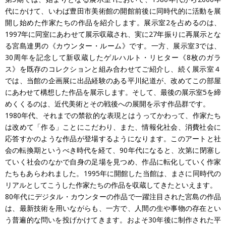
代にかけて、いわば豊田市美術館の開館前後に同時代的に活動を展
開し始めた作家たちの作品を紹介します。展示室2を占めるのは、
1997年に同室にあわせて展示収蔵され、実に27年振りに再展示とな
る宮島達男の《カウンター・ルーム》です。一方、展示室3では、
30周年を記念して新収蔵したゲルハルト・リヒター《8枚のガラ
ス》を既存のコレクションと組み合わせてご紹介し、続く展示室４
では、当館の企画展に出品経験のある平川紀道が、改めてこの部屋
にあわせて構想した作品を展示します。そして、最後の展示室5を締
めくくるのは、近代美術とその戦後への展開を示す作品群です。
1980年代、それまでの禁欲的な表現とはうってかわって、作家たち
は改めて「作る」ことにこだわり、また、情報化社会、消費社会に
応答すかのような作品が登場するようになります。このアートと社
会の転換期というべき時代を経て、90年代になると、次第に閉塞し
ていく社会のなかで自身の足場を見つめ、作品に転化していく作家
たちもあらわれました。1995年に開館した当館は、まさに同時代の
リアルとしてこうした作家たちの作品を収蔵してきたといえます。
80年代にデジタル・カウンターの作品で一躍注目された宮島の作品
は、最新技術を用いながらも、一方で、人間の生や事物の存在とい
う普遍的な問いを投げかけてきます。およそ30年後に制作された平