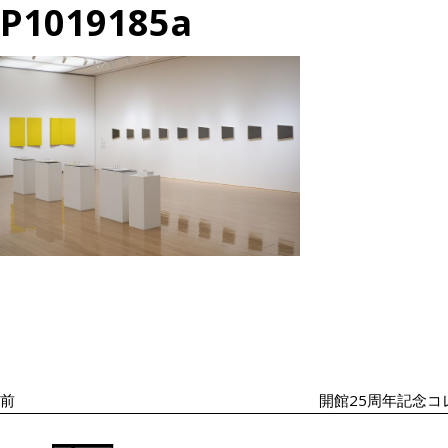
P1019185a
投
過
稿
去
ナ
の
ビ
投
ゲ
ー
稿
シ
前
開館25周年記念コ
ョ