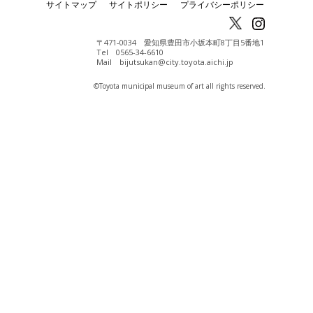
サイトマップ
サイトポリシー
プライバシーポリシー
〒471-0034 愛知県豊田市小坂本町8丁目5番地1
Tel 0565-34-6610
Mail bijutsukan@city.toyota.aichi.jp
©️Toyota municipal museum of art all rights reserved.