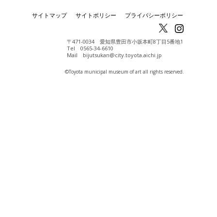
サイトマップ
サイトポリシー
プライバシーポリシー
〒471-0034 愛知県豊田市小坂本町8丁目5番地1
Tel 0565-34-6610
Mail bijutsukan@city.toyota.aichi.jp
©️Toyota municipal museum of art all rights reserved.