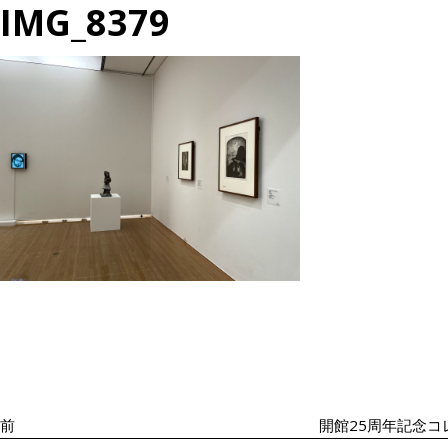
IMG_8379
投
過
稿
去
ナ
の
ビ
投
ゲ
ー
稿
シ
前
開館25周年記念コ