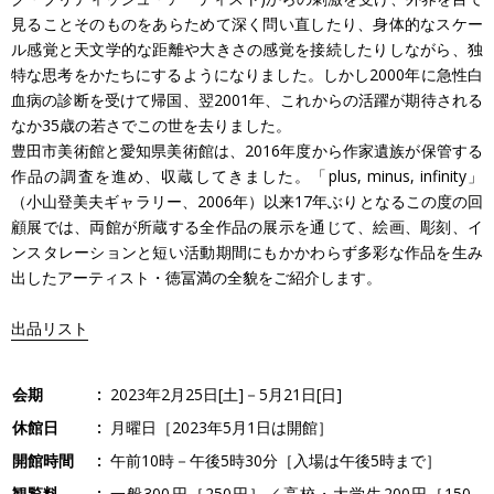
見ることそのものをあらためて深く問い直したり、身体的なスケー
ル感覚と天文学的な距離や大きさの感覚を接続したりしながら、独
特な思考をかたちにするようになりました。しかし2000年に急性白
血病の診断を受けて帰国、翌2001年、これからの活躍が期待される
なか35歳の若さでこの世を去りました。
豊田市美術館と愛知県美術館は、2016年度から作家遺族が保管する
作品の調査を進め、収蔵してきました。「plus, minus, infinity」
（小山登美夫ギャラリー、2006年）以来17年ぶりとなるこの度の回
顧展では、両館が所蔵する全作品の展示を通じて、絵画、彫刻、イ
ンスタレーションと短い活動期間にもかかわらず多彩な作品を生み
出したアーティスト・徳冨満の全貌をご紹介します。
出品リスト
会期
2023年2月25日[土]－5月21日[日]
休館日
月曜日［2023年5月1日は開館］
開館時間
午前10時－午後5時30分［入場は午後5時まで］
観覧料
一般300円［250円］／高校・大学生200円［150