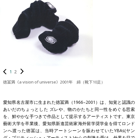
1
2
徳冨満《a vision of universe》2001年 綿（靴下10足）
愛知県名古屋市に生まれた徳冨満（1966–2001）は、知覚と認識の
あいだのちょっとした ズレや、物のかたちと同一性をめぐる思索
を、鮮やかな手つきで作品として提示するアーティストです。東京
藝術大学を卒業後、愛知県新進芸術家海外留学奨学金を得てロンド
ンへ渡った徳冨は、当時アートシーンを賑わせていたYBAs(ヤン
グ・ブリティッシュ・アーティスト)からの刺激を受け、外界を目で