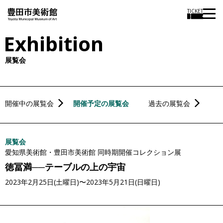
本
TICKET
文
Exhibition
に
ス
展覧会
キ
ッ
プ
開催中の展覧会
開催予定の展覧会
過去の展覧会
展覧会
愛知県美術館・豊田市美術館 同時期開催コレクション展
徳冨満──テーブルの上の宇宙
2023年2月25日(土曜日)〜2023年5月21日(日曜日)