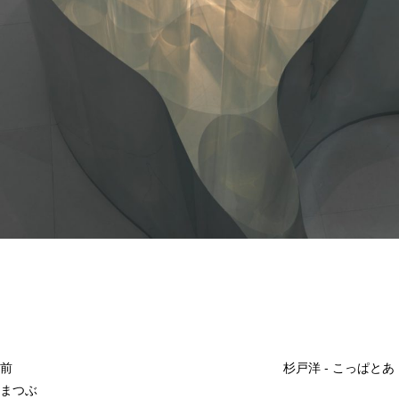
投
過
稿
去
ナ
ビ
の
ゲ
投
ー
稿
シ
ョ
前
杉戸洋 ‐ こっぱとあ
ン
まつぶ