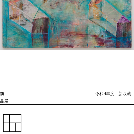
投
過
稿
去
ナ
ビ
の
ゲ
投
ー
稿
シ
ョ
前
令和4年度 新収蔵
ン
品展