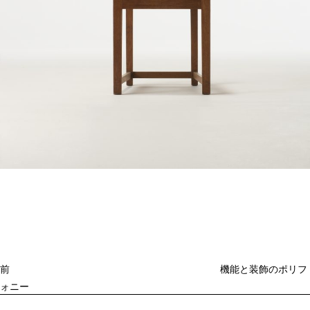
投
過
稿
去
ナ
ビ
の
ゲ
投
ー
稿
シ
ョ
前
機能と装飾のポリフ
ン
ォニー