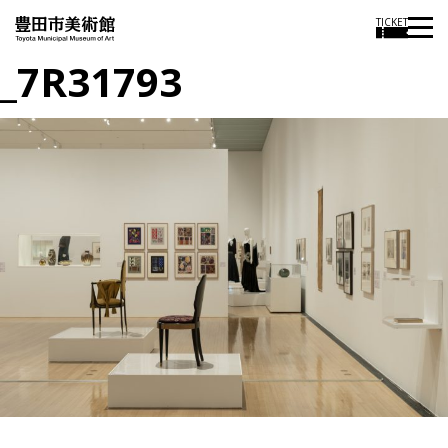
TICKET
_7R31793
投
過
稿