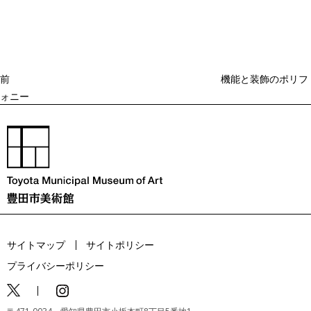
去
ナ
ビ
の
ゲ
投
ー
稿
シ
ョ
前
機能と装飾のポリフ
ン
ォニー
サイトマップ
サイトポリシー
プライバシーポリシー