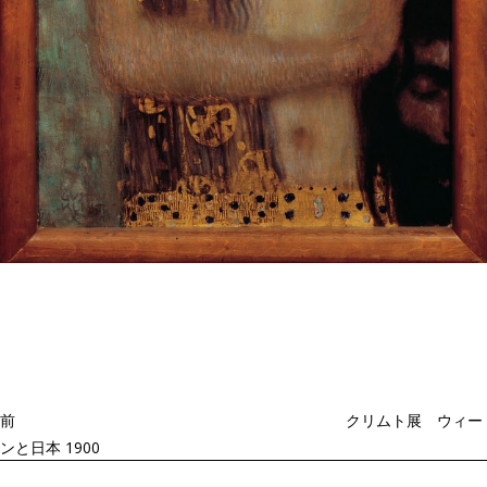
投
過
稿
去
ナ
ビ
の
ゲ
投
ー
稿
シ
ョ
前
クリムト展 ウィー
ン
ンと日本 1900