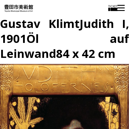
TICKET
Gustav KlimtJudith I,
1901Öl auf
Leinwand84 x 42 cm