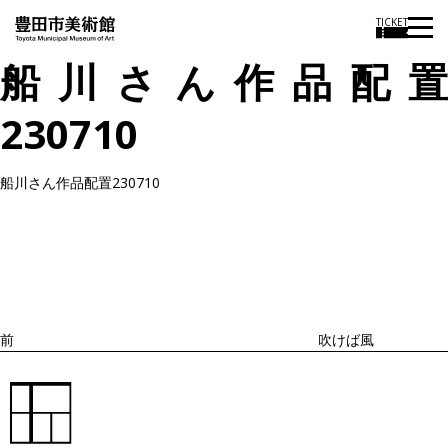
TICKET
船川さん作品配置
230710
船川さん作品配置230710
投
過
稿
去
ナ
ビ
の
ゲ
投
ー
稿
シ
ョ
前
吹けば風
ン