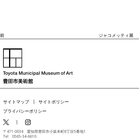
去
ナ
ビ
の
ゲ
投
ー
稿
シ
ョ
前
ジャコメッティ展
ン
サイトマップ
サイトポリシー
プライバシーポリシー
〒471-0034 愛知県豊田市小坂本町8丁目5番地1
Tel 0565-34-6610