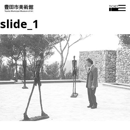
TICKET
slide_1
投
過
稿