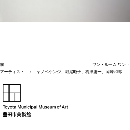
投
過
稿
去
ナ
ビ
の
ゲ
投
ー
稿
シ
ョ
前
ワン・ルーム ワン・
ン
アーティスト ： ヤノベケンジ、堀尾昭子、梅津庸一、岡崎和郎