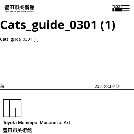
TICKET
Cats_guide_0301 (1)
Cats_guide_0301 (1)
投
過
稿
去
ナ
ビ
の
ゲ
投
ー
稿
シ
ョ
前
ねこのほそ道
ン