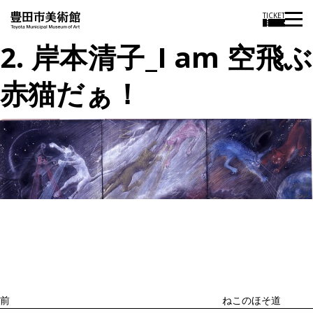
TICKET
2. 岸本清子_I am 空飛ぶ
赤猫だぁ！
投
過
稿
去
ナ
ビ
の
ゲ
投
ー
稿
シ
ョ
前
ねこのほそ道
ン