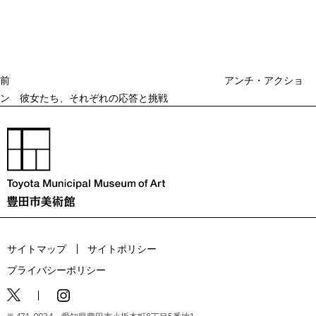
去
ナ
ビ
の
ゲ
投
ー
稿
シ
ョ
前
アンチ・アクショ
ン
ン 彼女たち、それぞれの応答と挑戦
サイトマップ
サイトポリシー
プライバシーポリシー