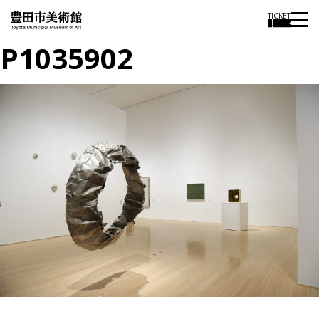
TICKET
P1035902
投
過
稿