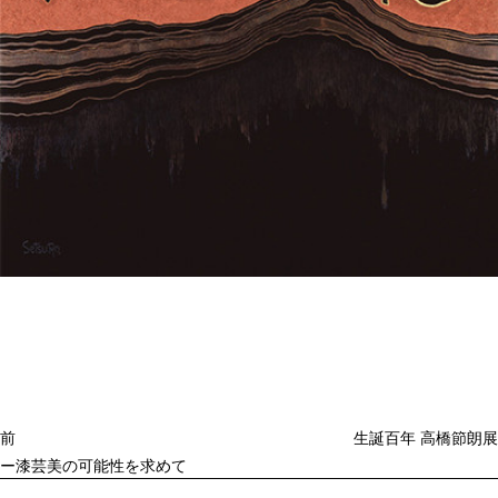
投
過
稿
去
ナ
ビ
の
ゲ
投
ー
稿
シ
ョ
前
生誕百年 高橋節朗展
ン
ー漆芸美の可能性を求めて