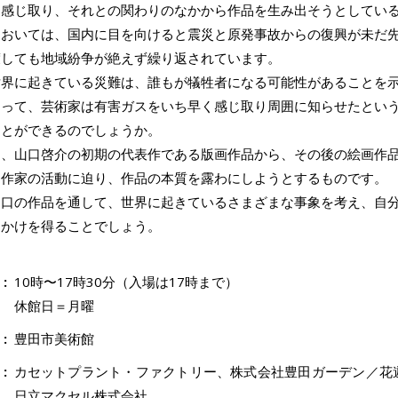
に感じ取り、それとの関わりのなかから作品を生み出そうとしてい
においては、国内に目を向けると震災と原発事故からの復興が未だ
渡しても地域紛争が絶えず繰り返されています。
世界に起きている災難は、誰もが犠牲者になる可能性があることを
あって、芸術家は有害ガスをいち早く感じ取り周囲に知らせたとい
ことができるのでしょうか。
は、山口啓介の初期の代表作である版画作品から、その後の絵画作
、作家の活動に迫り、作品の本質を露わにしようとするものです。
山口の作品を通して、世界に起きているさまざまな事象を考え、自
っかけを得ることでしょう。
10時〜17時30分（入場は17時まで）
休館日＝月曜
豊田市美術館
カセットプラント・ファクトリー、株式会社豊田ガーデン／花
日立マクセル株式会社