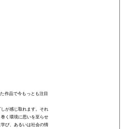
<
した作品で今もっとも注目
ざしが感じ取れます。それ
り巻く環境に思いを至らせ
に学び、あるいは社会の情