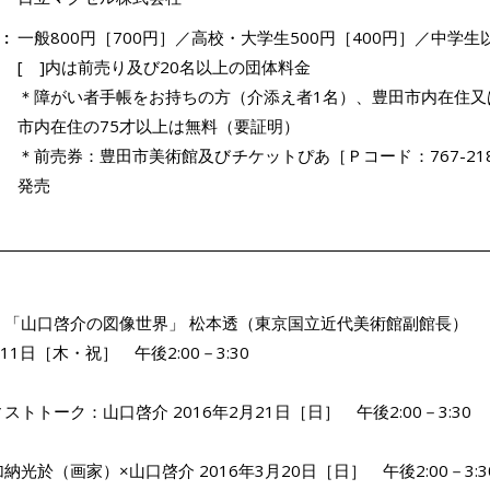
一般800円［700円］／高校・大学生500円［400円］／中学生
[ ]内は前売り及び20名以上の団体料金
＊障がい者手帳をお持ちの方（介添え者1名）、豊田市内在住又
市内在住の75才以上は無料（要証明）
＊前売券：豊田市美術館及びチケットぴあ［Ｐコード：767-21
発売
：「山口啓介の図像世界」 松本透（東京国立近代美術館副館長）
月11日［木・祝］ 午後2:00－3:30
ストトーク：山口啓介 2016年2月21日［日］ 午後2:00－3:30
納光於（画家）×山口啓介 2016年3月20日［日］ 午後2:00－3:3