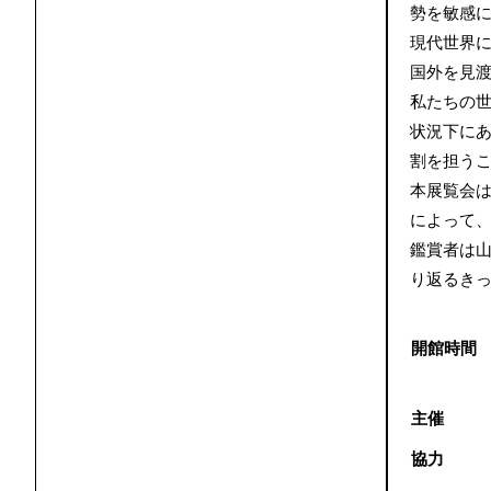
勢を敏感
現代世界
国外を見
私たちの
状況下に
割を担う
本展覧会
によって
鑑賞者は
り返るき
開館時間
主催
協力