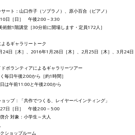
ンサート：山口作子（ソプラノ）、原小百合（ピアノ）
月10日［日］ 午後2:00－3:30
美術館1階講堂［30分前に開場します・定員172人］
によるギャラリートーク
2月24日［木］、2016年1月28日［木］、2月25日［木］、3月24日
イドボランティアによるギャラリーツアー
く毎日午後2:00から［約1時間］
は午前11:00と午後2:00から
ショップ：「共作でつくる、レイヤーペインティング」
月27日［日］ 午後2:00－5:00
啓介 対象：小学生～大人
人
クショップルーム