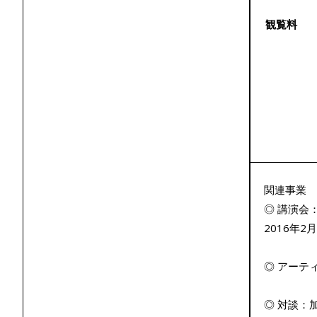
観覧料
関連事業
◎ 講演会
2016年2
◎ アーティ
◎ 対談：加