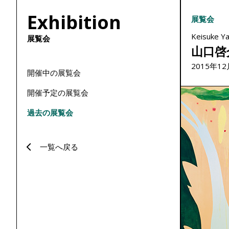
本
Exhibition
展覧会
文
Keisuke Ya
展覧会
に
山口啓
ス
2015年1
キ
開催中の展覧会
ッ
開催予定の展覧会
プ
過去の展覧会
一覧へ戻る