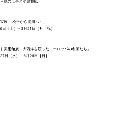
－紙の仕事と小原和紙」
宝展 ～松平から徳川へ～」
2月6日［土］－3月21日［月・祝］
ト美術館展－大西洋を渡ったヨーロッパの名画たち」
月27日［水］－6月26日［日］