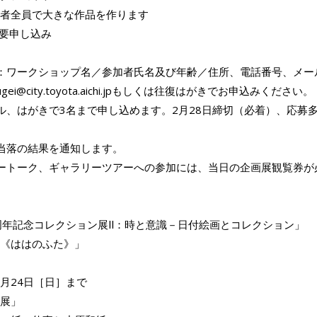
者全員で大きな作品を作ります
※要申し込み
：ワークショップ名／参加者氏名及び年齢／住所、電話番号、メー
gei@city.toyota.aichi.jpもしくは往復はがきでお申込みください。
ル、はがきで3名まで申し込めます。2月28日締切（必着）、応募
当落の結果を通知します。
ートーク、ギャラリーツアーへの参加には、当日の企画展観覧券が
周年記念コレクション展Ⅱ：時と意識－日付絵画とコレクション」
《ははのふた》」
1月24日［日］まで
展」