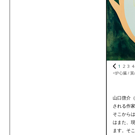
1
2
3
4
<炉心臓 / 
山口啓介（
される作
そこから
はまた、
ます。そ