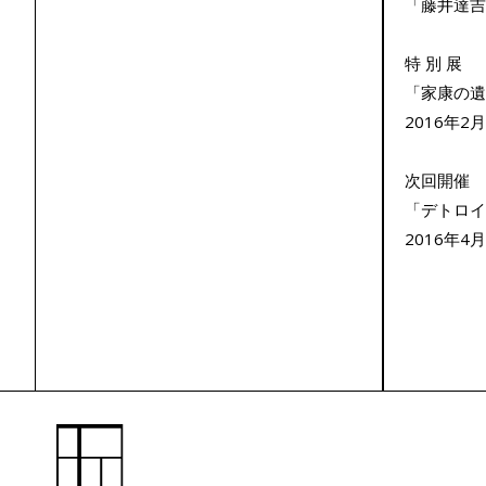
「藤井達吉
特 別 展
「家康の遺
2016年
次回開催
「デトロイ
2016年4