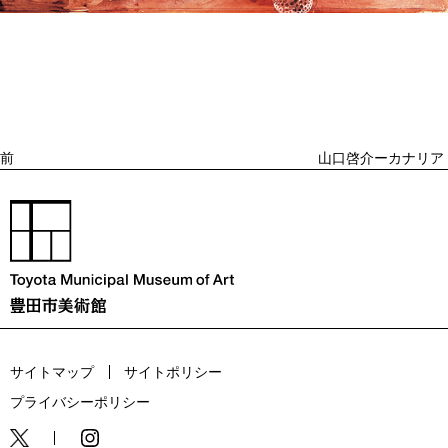
投
過
稿
去
ナ
ビ
の
ゲ
投
ー
稿
シ
ョ
前
山口啓介ーカナリア
ン
サイトマップ
サイトポリシー
プライバシーポリシー