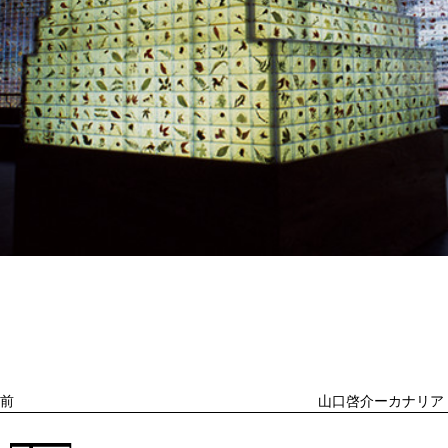
投
過
稿
去
ナ
ビ
の
ゲ
投
ー
稿
シ
ョ
前
山口啓介ーカナリア
ン