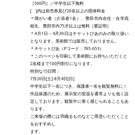
［500円］／中学生以下無料
[ ]内は前売券及び20名以上の団体料金
＊障がい者（介添者1名）、豊田市内在住・在学高
校生、豊田市内75才以上は無料［要証明］
＊4月1日－4月30日はチケットぴあのみの取り扱い
となります。美術館では販売しておりません。
＊チケットぴあ（Pコード：765-653）
＊このページを印刷して美術館にお持ちいただくと
2名様まで100円割引になります。
特別な15日間：
7月20日[土]-8月4日[日]
中学生以下一名につき、保護者一名を観覧無料に！
作品保護のため、展示室の室温を通常よりも低く設
定しております。観覧中に寒く感じられることもあ
ります。
ご来場の際には羽織るものなどご用意いただくこと
をおすすめし
ます。