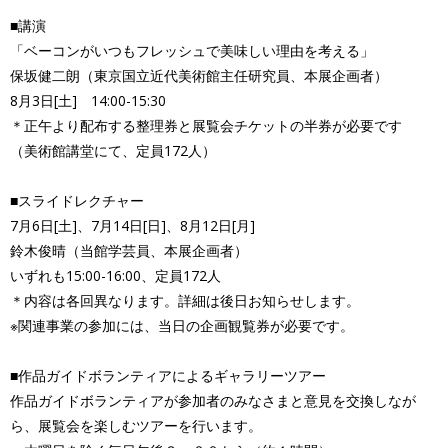
■講演
「ベーコンがいつもフレッシュで美味しい理由を考える」
保坂健二朗（東京国立近代美術館主任研究員、本展企画者）
8月3日[土] 14:00-15:30
＊正午より配布する整理券と展覧会チケットの半券が必要です
（美術館講堂にて、定員172人）
■スライドレクチャー
7月6日[土]、7月14日[日]、8月12日[月]
鈴木俊晴（当館学芸員、本展企画者）
いずれも15:00-16:00、定員172人
＊内容は各回異なります。詳細は後日お知らせします。
※関連事業の参加には、当日の企画観覧券が必要です。
■作品ガイドボランティアによるギャラリーツアー
作品ガイドボランティアが参加者のみなさまと意見を交換しなが
ら、展覧会を楽しむツアーを行います。