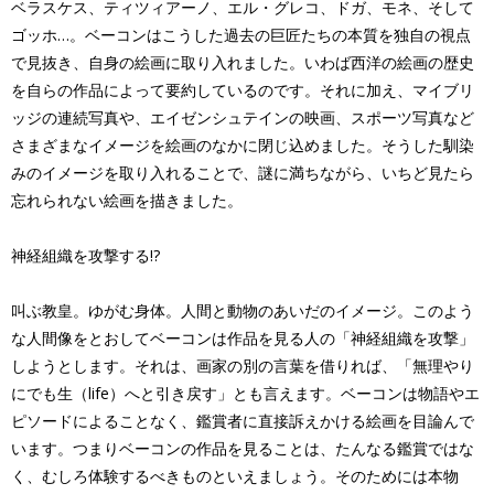
ベラスケス、ティツィアーノ、エル・グレコ、ドガ、モネ、そして
ゴッホ…。ベーコンはこうした過去の巨匠たちの本質を独自の視点
で見抜き、自身の絵画に取り入れました。いわば西洋の絵画の歴史
を自らの作品によって要約しているのです。それに加え、マイブリ
ッジの連続写真や、エイゼンシュテインの映画、スポーツ写真など
さまざまなイメージを絵画のなかに閉じ込めました。そうした馴染
みのイメージを取り入れることで、謎に満ちながら、いちど見たら
忘れられない絵画を描きました。
神経組織を攻撃する!?
叫ぶ教皇。ゆがむ身体。人間と動物のあいだのイメージ。このよう
な人間像をとおしてベーコンは作品を見る人の「神経組織を攻撃」
しようとします。それは、画家の別の言葉を借りれば、「無理やり
にでも生（life）へと引き戻す」とも言えます。ベーコンは物語やエ
ピソードによることなく、鑑賞者に直接訴えかける絵画を目論んで
います。つまりベーコンの作品を見ることは、たんなる鑑賞ではな
く、むしろ体験するべきものといえましょう。そのためには本物