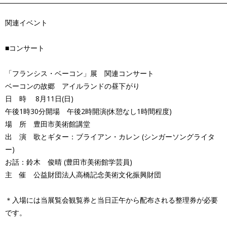
関連イベント
■コンサート
「フランシス・ベーコン」展 関連コンサート
ベーコンの故郷 アイルランドの昼下がり
日 時 8月11日(日)
午後1時30分開場 午後2時開演(休憩なし1時間程度)
場 所 豊田市美術館講堂
出 演 歌とギター：ブライアン・カレン (シンガーソングライタ
ー)
お話：鈴木 俊晴 (豊田市美術館学芸員)
主 催 公益財団法人高橋記念美術文化振興財団
＊入場には当展覧会観覧券と当日正午から配布される整理券が必要
です。