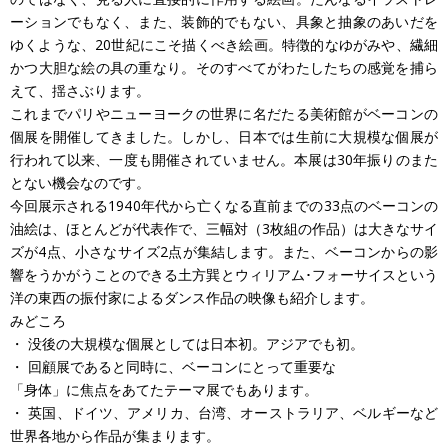
ーションでもなく、また、装飾的でもない、具象と抽象のあいだを
ゆくような、20世紀にこそ描くべき絵画。特徴的なゆがみや、繊細
かつ大胆な絵の具の重なり。そのすべてがわたしたちの感覚を捕ら
えて、揺さぶります。
これまでパリやニューヨークの世界に名だたる美術館がベーコンの
個展を開催してきました。しかし、日本では生前に大規模な個展が
行われて以来、一度も開催されていません。本展は30年振りのまた
とない機会なのです。
今回展示される1940年代から亡くなる直前までの33点のベーコンの
油絵は、ほとんどが代表作で、三幅対（3枚組の作品）は大きなサイ
ズが4点、小さなサイズ2点が集結します。また、ベーコンからの影
響をうかがうことのできる土方巽とウィリアム･フォーサイスという
洋の東西の振付家によるダンス作品の映像も紹介します。
みどころ
・ 没後の大規模な個展としては日本初。アジアでも初。
・ 回顧展であると同時に、ベーコンにとって重要な
「身体」に焦点をあてたテーマ展でもあります。
・ 英国、ドイツ、アメリカ、台湾、オーストラリア、ベルギーなど
世界各地から作品が集まります。