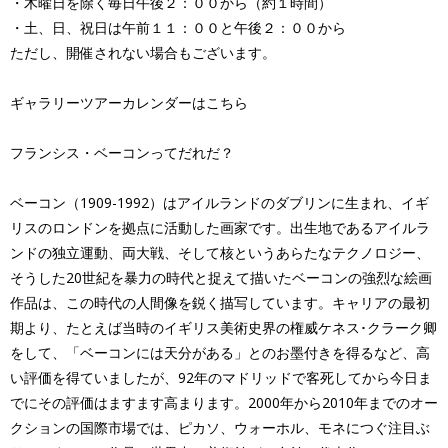
・木曜日を除く毎日午後２：００から（約１時間）
・土、日、祝日は午前１１：００と午後２：００から
ただし、開催されない場合もございます。
ギャラリーツアーカレンダーはこちら
フランシス・ベーコンってだれだ？
ベーコン（1909-1992）はアイルランドのダブリンに生まれ、イギ
リスのロンドンを拠点に活動した画家です。出生地であるアイルラ
ンドの独立運動、両大戦、そして核というあらたなテクノロジー、
そうした20世紀を暴力の時代と捉えて描いたベーコンの強烈な絵画
作品は、この時代の人間像を鋭く描写しています。キャリアの最初
期より、たとえば当時のイギリス美術史界の権威ケネス･クラーク卿
をして、「ベーコンには天分がある」とのお墨付きを得るなど、高
い評価を得ていましたが、92年のマドリッドで客死してから今日ま
でにその評価はますます高まります。2000年から2010年までのオー
クションの国際市場では、ピカソ、ウォーホル、モネにつぐ注目ぶ