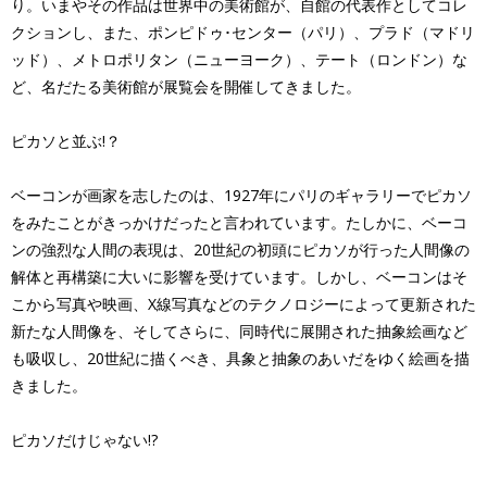
り。いまやその作品は世界中の美術館が、自館の代表作としてコレ
クションし、また、ポンピドゥ･センター（パリ）、プラド（マドリ
ッド）、メトロポリタン（ニューヨーク）、テート（ロンドン）な
ど、名だたる美術館が展覧会を開催してきました。
ピカソと並ぶ!？
ベーコンが画家を志したのは、1927年にパリのギャラリーでピカソ
をみたことがきっかけだったと言われています。たしかに、ベーコ
ンの強烈な人間の表現は、20世紀の初頭にピカソが行った人間像の
解体と再構築に大いに影響を受けています。しかし、ベーコンはそ
こから写真や映画、X線写真などのテクノロジーによって更新された
新たな人間像を、そしてさらに、同時代に展開された抽象絵画など
も吸収し、20世紀に描くべき、具象と抽象のあいだをゆく絵画を描
きました。
ピカソだけじゃない!?