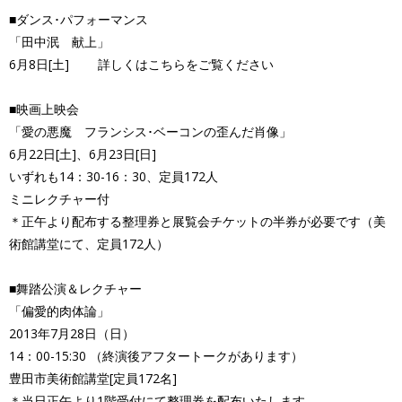
■ダンス･パフォーマンス
「田中泯 献上」
6月8日[土] 詳しくはこちらをご覧ください
■映画上映会
「愛の悪魔 フランシス･ベーコンの歪んだ肖像」
6月22日[土]、6月23日[日]
いずれも14：30-16：30、定員172人
ミニレクチャー付
＊正午より配布する整理券と展覧会チケットの半券が必要です（美
術館講堂にて、定員172人）
■舞踏公演＆レクチャー
「偏愛的肉体論」
2013年7月28日（日）
14：00-15:30 （終演後アフタートークがあります）
豊田市美術館講堂[定員172名]
＊当日正午より1階受付にて整理券を配布いたします。