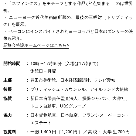
・「スフィンクス」をモチーフとする作品が4点集まる のは世界
初。
・ ニューヨーク近代美術館所蔵の、最後の三幅対（トリプティッ
ク）を展示。
・ ベーコンにインスパイアされたヨーロッパと日本のダンサーの映
像も紹介。
展覧会特設ホームページはこちら>
開館時間
10時〜17時30分（入場は17時まで）
休館日＝月曜
主催
豊田市美術館、日本経済新聞社、テレビ愛知
後援
ブリティッシュ・カウンシル、アイルランド大使館
協賛
新日本有限責任監査法人、損保ジャパン、大伸社、
トヨタ自動車、UBSグループ
協力
日本貨物航空、日本航空、フランシス・ベーコン・
エステート
観覧料
一般1,400円［1,200円］／高校・大学生700円