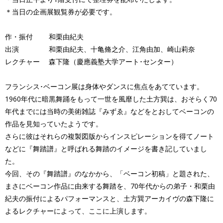
＊当日の企画展観覧券が必要です。
作・振付 和栗由紀夫
出演 和栗由紀夫、十亀脩之介、江角由加、崎山莉奈
レクチャー 森下隆（慶應義塾大学アート･センター）
フランシス･ベーコン展は身体やダンスに焦点をあてています。
1960年代に暗黒舞踊をもって一世を風靡した土方巽は、おそらく70
年代までには当時の美術雑誌『みずゑ』などをとおしてベーコンの
作品を見知っていたようです。
さらに彼はそれらの複製図版からインスピレーションを得てノート
などに『舞踏譜』と呼ばれる舞踏のイメージを書き記していまし
た。
今回、その『舞踏譜』のなかから、「ベーコン初稿」と題された、
まさにベーコン作品に由来する舞踏を、70年代からの弟子・和栗由
紀夫の振付によるパフォーマンスと、土方巽アーカイヴの森下隆に
よるレクチャーによって、ここに上演します。