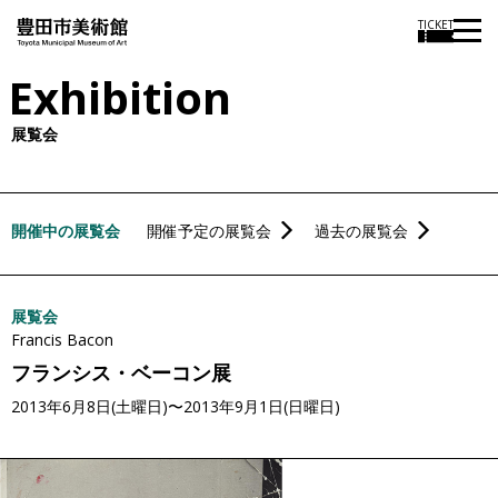
本
TICKET
文
Exhibition
に
ス
展覧会
キ
ッ
プ
開催中の展覧会
開催予定の展覧会
過去の展覧会
展覧会
Francis Bacon
フランシス・ベーコン展
2013年6月8日(土曜日)〜2013年9月1日(日曜日)