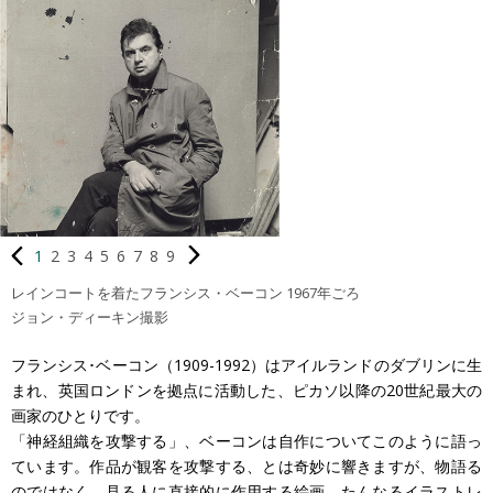
1
2
3
4
5
6
7
8
9
レインコートを着たフランシス・ベーコン 1967年ごろ
ジョン・ディーキン撮影
フランシス･ベーコン（1909-1992）はアイルランドのダブリンに生
Fransis Bacon in Raincoat , c.1967 , photograph by John Deakin
©The Estate of Franc is Bacon. All rights reserved. DACS 2013 Z0012
まれ、英国ロンドンを拠点に活動した、ピカソ以降の20世紀最大の
画家のひとりです。
「神経組織を攻撃する」、ベーコンは自作についてこのように語っ
ています。作品が観客を攻撃する、とは奇妙に響きますが、物語る
のではなく、見る人に直接的に作用する絵画。たんなるイラストレ