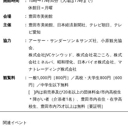
開館時間
10時〜17時30分（入場は17時まで）
休館日＝月曜
会場
豊田市美術館
主催
豊田市美術館、日本経済新聞社、テレビ朝日、テレ
ビ愛知
協力
アーサー・サンダーソン＆サンズ社、小原観光協
会、
株式会社JVCケンウッド、株式会社花ごころ、株式
会社ミネルバ、昭和理化、日本バイオ株式会社、マ
ナトレーディング株式会社
観覧料
一般1,000円［800円］／高校・大学生800円［600
円］／中学生以下無料
[ ]内は前売券及び20名以上の団体料金/市内高校生
＊障がい者（介添者1名）、豊田市内在住・在学高
校生、豊田市内75才以上は無料［要証明］
関連イベント