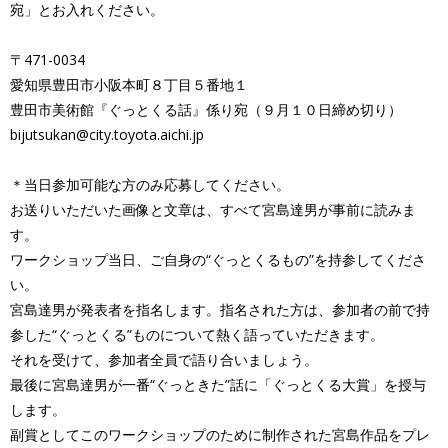
宛」とお入れください。
〒471-0034
愛知県豊田市小阪本町８丁目５番地１
豊田市美術館『ぐっとくる話』係り宛（９月１０日締め切り）
bijutsukan@city.toyota.aichi.jp
＊当日参加可能な方のみ応募してください。
お送りいただいた画像と文章は、すべて宮島達男が事前に読みま
す。
ワークショップ当日、ご自身の“ぐっとくるもの”を持参してくださ
い。
宮島達男が発表者を指名します。指名された方は、参加者の前で持
参した“ぐっとくる”ものについて熱く語っていただきます。
それを受けて、参加者全員で語り合いましょう。
最後に宮島達男が一番“ぐっときた”話に「ぐっとくる大賞」を授与
します。
副賞としてこのワークショップのために制作された宮島作品をプレ