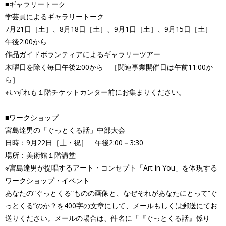
■ギャラリートーク
学芸員によるギャラリートーク
7月21日［土］、8月18日［土］、9月1日［土］、9月15日［土］
午後2:00から
作品ガイドボランティアによるギャラリーツアー
木曜日を除く毎日午後2:00から ［関連事業開催日は午前11:00か
ら］
※いずれも１階チケットカンター前にお集まりください。
■ワークショップ
宮島達男の「ぐっとくる話」中部大会
日時：9月22日［土・祝］ 午後2:00－3:30
場所：美術館１階講堂
※宮島達男が提唱するアート・コンセプト「Art in You」を体現する
ワークショップ・イベント
あなたの“ぐっとくる“ものの画像と、なぜそれがあなたにとって“ぐ
っとくる”のか？を400字の文章にして、メールもしくは郵送にてお
送りください。メールの場合は、件名に「『ぐっとくる話』係り