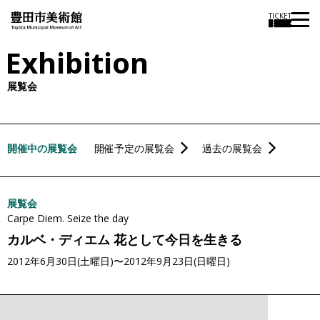
本
TICKET
文
Exhibition
に
ス
展覧会
キ
ッ
プ
開催中の展覧会
開催予定の展覧会
過去の展覧会
展覧会
Carpe Diem. Seize the day
カルベ・ディエム 花として今日を生きる
2012年6月30日(土曜日)〜2012年9月23日(日曜日)