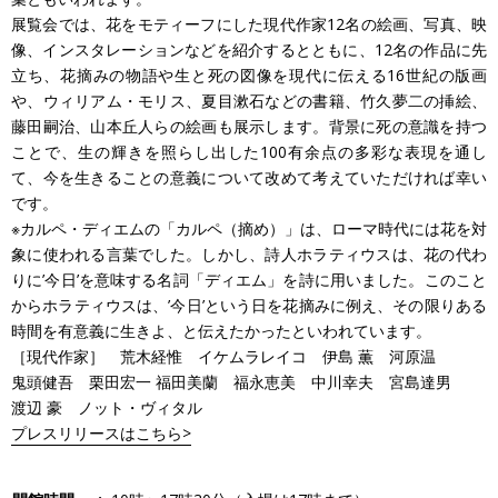
展覧会では、花をモティーフにした現代作家12名の絵画、写真、映
像、インスタレーションなどを紹介するとともに、12名の作品に先
立ち、花摘みの物語や生と死の図像を現代に伝える16世紀の版画
や、ウィリアム・モリス、夏目漱石などの書籍、竹久夢二の挿絵、
藤田嗣治、山本丘人らの絵画も展示します。背景に死の意識を持つ
ことで、生の輝きを照らし出した100有余点の多彩な表現を通し
て、今を生きることの意義について改めて考えていただければ幸い
です。
※カルペ・ディエムの「カルペ（摘め）」は、ローマ時代には花を対
象に使われる言葉でした。しかし、詩人ホラティウスは、花の代わ
りに’今日’を意味する名詞「ディエム」を詩に用いました。このこと
からホラティウスは、’今日’という日を花摘みに例え、その限りある
時間を有意義に生きよ、と伝えたかったといわれています。
［現代作家］ 荒木経惟 イケムラレイコ 伊島 薫 河原温
鬼頭健吾 栗田宏一 福田美蘭 福永恵美 中川幸夫 宮島達男
渡辺 豪 ノット・ヴィタル
プレスリリースはこちら>