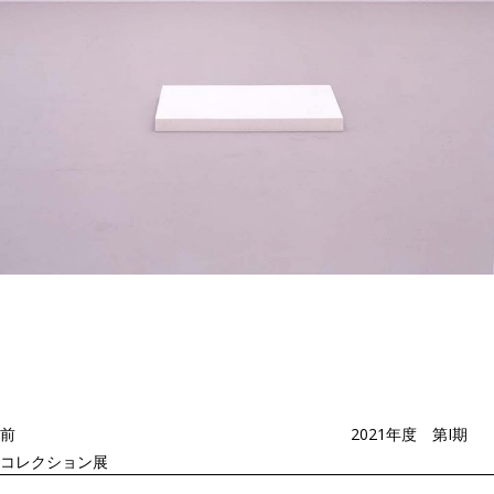
投
過
稿
去
ナ
ビ
の
ゲ
投
ー
稿
シ
ョ
前
2021年度 第I期
ン
コレクション展