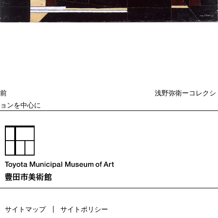
投
過
稿
去
ナ
ビ
の
ゲ
投
ー
稿
シ
ョ
前
浅野弥衛ーコレクシ
ン
ョンを中心に
サイトマップ
サイトポリシー