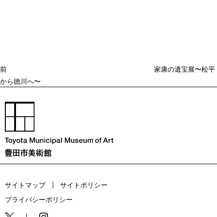
投
過
稿
去
ナ
ビ
の
ゲ
投
ー
稿
シ
ョ
前
家康の遺宝展〜松平
ン
から徳川へ〜
サイトマップ
サイトポリシー
プライバシーポリシー