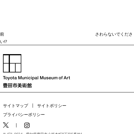
去
ナ
ビ
の
ゲ
投
ー
稿
シ
ョ
前
さわらないでくださ
ン
い!?
サイトマップ
サイトポリシー
プライバシーポリシー