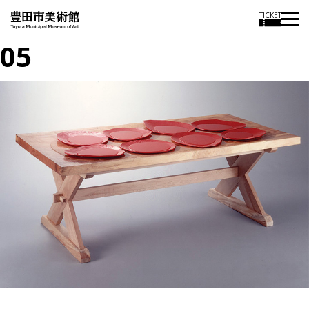
TICKET
05
投
過
稿