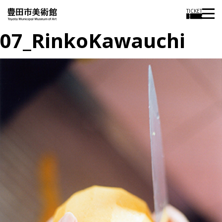
TICKET
07_RinkoKawauchi