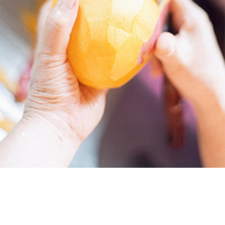
投
過
稿
去
ナ
ビ
の
ゲ
投
ー
稿