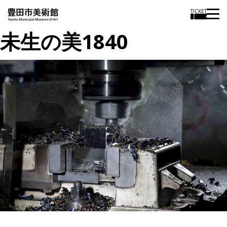
TICKET
未生の美1840
投
過
稿