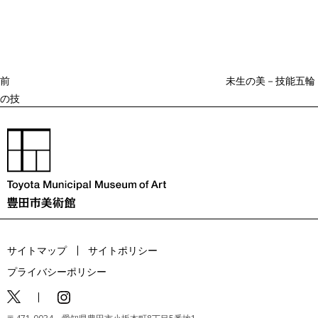
去
ナ
ビ
の
ゲ
投
ー
稿
シ
ョ
前
未生の美－技能五輪
ン
の技
サイトマップ
サイトポリシー
プライバシーポリシー