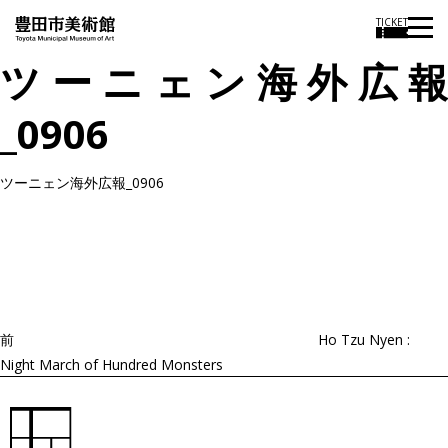
TICKET
ツーニェン海外広報
_0906
ツーニェン海外広報_0906
投
過
稿
去
ナ
ビ
の
ゲ
投
ー
稿
シ
ョ
前
Ho Tzu Nyen :
ン
Night March of Hundred Monsters