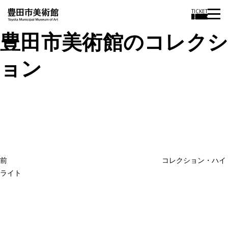
TICKET
豊田市美術館のコレクシ
ョン
投
過
稿
去
ナ
ビ
の
ゲ
投
ー
稿
シ
ョ
前
コレクション・ハイ
ン
ライト
次
の
投
稿