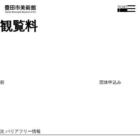
TICKET
観覧料
投
過
稿
去
ナ
ビ
の
ゲ
投
ー
稿
シ
ョ
前
団体申込み
ン
次
の
投
稿
次
バリアフリー情報