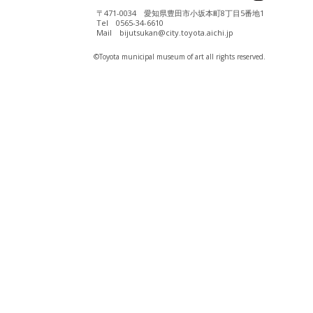
〒471-0034 愛知県豊田市小坂本町8丁目5番地1
Tel 0565-34-6610
Mail bijutsukan@city.toyota.aichi.jp
©️Toyota municipal museum of art all rights reserved.