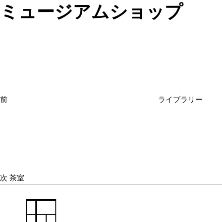
ミュージアムショップ
投
過
稿
去
ナ
の
ビ
投
ゲ
ー
稿
シ
前
ライブラリー
ョ
次
ン
の
投
稿
次
茶室