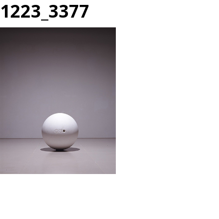
1223_3377
投
過
稿
去
ナ
の
ビ