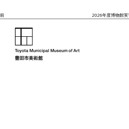
投
ゲ
ー
稿
シ
前
2026年度博物館
ョ
ン