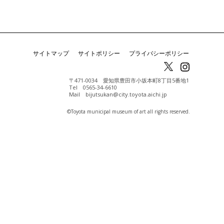
サイトマップ
サイトポリシー
プライバシーポリシー
〒471-0034 愛知県豊田市小坂本町8丁目5番地1
Tel 0565-34-6610
Mail bijutsukan@city.toyota.aichi.jp
©️Toyota municipal museum of art all rights reserved.