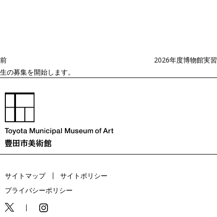
稿
去
ナ
ビ
の
ゲ
投
ー
稿
シ
ョ
前
2026年度博物館実習
ン
生の募集を開始します。
サイトマップ
サイトポリシー
プライバシーポリシー