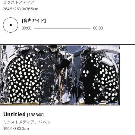
ミクストメディア
264.5×263.0×76.5cm
[音声ガイド]
Audio
00:00
00:00
Player
Untitled
[1983年]
ミクストメディア、パネル
190.0×380.0cm