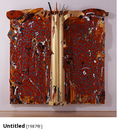
Untitled
[1987年]