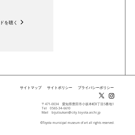
ドを聴く
サイトマップ
サイトポリシー
プライバシーポリシー
〒471-0034 愛知県豊田市小坂本町8丁目5番地1
Tel 0565-34-6610
Mail bijutsukan@city.toyota.aichi.jp
©️Toyota municipal museum of art all rights reserved.