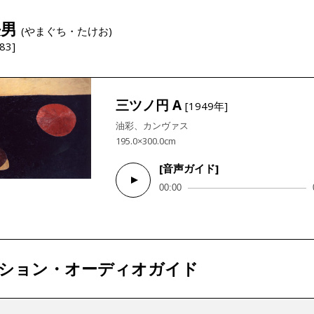
長男
(やまぐち・たけお)
83]
三ツノ円 A
[1949年]
油彩、カンヴァス
195.0×300.0cm
[音声ガイド]
Audio
00:00
Player
ション・オーディオガイド