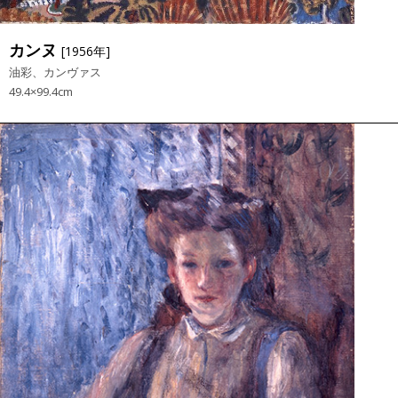
カンヌ
[1956年]
油彩、カンヴァス
49.4×99.4cm