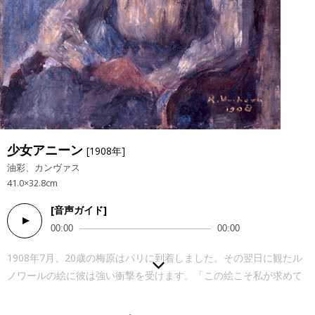
少女アニーン
[1908年]
油彩、カンヴァス
41.0×32.8cm
[音声ガイド]
Audio
00:00
00:00
Player
1908年7月、20歳の梅原はパリに到着しました。その翌日に観たル
ノワールの絵に彼は強い衝撃を受けます。「この絵こそ私が求めて
いた、夢見ていた、自分で描きたい絵だ」。パリで絵の勉強をしな
がら美術館や画廊でルノワールの作品を見て廻った梅原は、翌年南