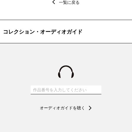
一覧に戻る
仏カーニュにルノワール本人を訪ね、ついに師事することを認めら
れます。 この作品には、ルノワールに会うまでの間、彼の描き方に
憧れ研究した梅原の情熱が込められています。モデルは梅原のパリ
での下宿先の娘です。まっすぐにこちらを見つめる少女の瞳の色と
コレクション・オーディオガイド
背景の青が呼応するように描かれ、梅原が色彩と光の表現に力を注
いでいたことがわかります。 異国に渡った日本の若者が画家として
邁進する、その出発点となった作品です。
オーディオガイドを聴く