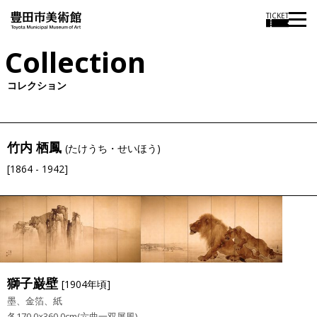
TICKET
Collection
コレクション
竹内 栖鳳
(たけうち・せいほう)
[1864 - 1942]
獅子巌壁
[1904年頃]
墨、金箔、紙
各170.0×360.0cm(六曲一双屏風)