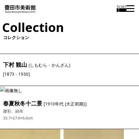
TICKET
Collection
コレクション
下村 観山
(しもむら・かんざん)
[1873 - 1930]
春夏秋冬十二景
[1910年代 (大正初期)]
膠彩、絹布
33.7×27.6×6.6cm