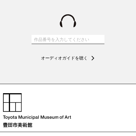
かな日本の古典と西洋の写実性をこの作品で対に描きたかったのか
もしれませんし、生と死の無常観も読み取れます。それぞれのモテ
ィーフは飾り気なく描かれていますが、見れば見るほど不思議で奥
深い作品です。
オーディオガイドを聴く