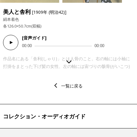
美人と舎利
[1909年 (明治42)]
絹本着色
各126.0×50.7cm(双幅)
[音声ガイド]
Audio
00:00
00:00
Player
作品名にある「舎利(しゃり)」とは人骨のこと。右の軸には小袖に
打掛をまとった下げ髪の女性、左の軸には宙づりの骸骨(がいこつ)
が向き合うように描かれています。しかし、二つの軸を同じ高さに
掛けると、互いの視線はかみ合わず、何やら意味ありげです。 女性
一覧に戻る
が何者なのかは、その装いにいくつかのヒントがあります。胸には
高貴な身分を表す桐の文様、打掛の円い文様は御所車(ごしょぐる
ま)を思わせます。円の中に描かれているのは河骨(こうほね)という
植物の葉ですが、それは葵にとても似ており、そこから、この女性
コレクション・オーディオガイド
を『源氏物語』の「葵上(あおいのうえ)」に登場する六条御息所(ろ
くじょうのみやすんどころ)と考えることができます。 ところが画
家自身はこの作品について何も書き残していません。筆の表現が豊