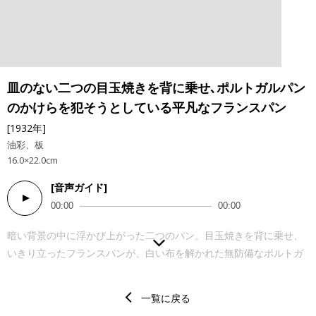
皿のない二つの目玉焼きを背に乗せ､ポルトガルパン
のかけらを犯そうとしている平凡なフランスパン
[1932年]
油彩、板
16.0×22.0cm
[音声ガイド]
Audio
00:00
00:00
Player
暗い背景の中に浮かび上がった二つのパン。目玉焼きを背に乗せ、
いきり立ったフランスパンが、白い布を解かれた無防備なポルトガ
ルパンに襲いかかっています。誰もいない、暗闇に包まれた食堂で
繰り広げられる、恐ろしくも目を背けられないこの不思議な情景
一覧に戻る
は、私たちの夢や幻想の中にも出てきそうな感覚に陥ります。 ダリ