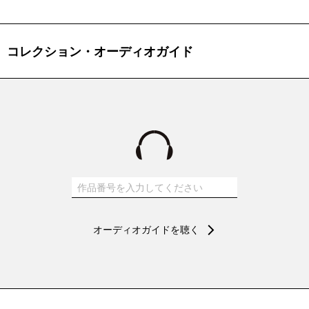
は、その天才的な筆さばきで写実的に描き出したモチーフを、意表
をつくように組み合わせたり、モチーフ自体を変容させたりするこ
とによって、独自のシュルレアリスム（超現実主義）的な世界を創
コレクション・オーディオガイド
り出しました。この小さな作品においても、理性には支配されない
心の奥底にある現実を超えた世界、謎めいて神秘的な世界を緻密な
描写力で私たちにま ざまざと見せています。
オーディオガイドを聴く